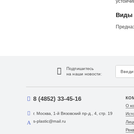
устойчи
Виды 
Предназ
Подпишитесь
на наши новости:
8 (4852) 33-45-16
КО
О к
г. Москва, 1-й Вязовский пр-д., 4, стр. 19
Ист
s-plastic@mail.ru
Лиц
Рек