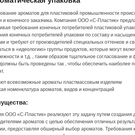
роматическая упаковка
ование ароматов для пластиковой промышленности происх
и и конечного заказчика. Компания ООО «С-Пластик» пред
ивая требования конечных потребителей пластиковой упако
ния конечных потребителей упаковки по составу и насыщен
и и требуют от производителей специальных оттенков и с
ться в «идеологию» группы продуктов, которые могут включ
ежности и т.д. , таким образом тщательное согласование 
должны быть проведены так , чтобы обеспечить наиболее 
т.
ют всевозможные ароматы пластмассовым изделиям
я номенклатура ароматов, видов и концентраций
ущества:
я ООО «С-Пластик» реализуют эту задачу путем создания 
дителями ароматов с целью обеспечения отличных результ
ии, предоставляя обширный выбор ароматов. Требования к