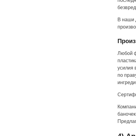
последн
безвред
В наши 
произво
Произ
Любой ф
пластик
усилия 
по прав
ингреди
Сертифи
Компани
баночек
Предлаг