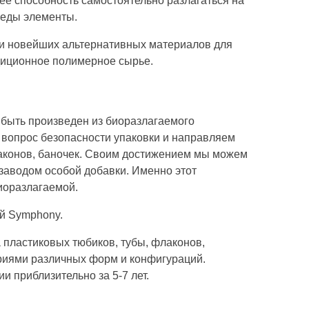
ее способность самостоятельно разлагаться на
реды элементы.
ки новейших альтернативных материалов для
адиционное полимерное сырье.
быть произведен из биоразлагаемого
я вопрос безопасности упаковки и направляем
лаконов, баночек. Своим достижением мы можем
заводом особой добавки. Именно этот
иоразлагаемой.
й Symphony.
пластиковых тюбиков, тубы, флаконов,
ериями различных форм и конфигураций.
 приблизительно за 5-7 лет.