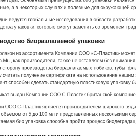
ие годы. Основными преимущества био упаковки является 
ные, а в некоторых случаях и полезные для окружающей с
дни ведутся глобальные исследования в области разработ
дства упаковки, которые смогут заменить со временем тр
водство биоразлагаемой упаковки
лакон из ассортимента Компании ООО «С-Пластик» может 
а.Мы, как производители, также не оставляем без внимани
в сторону производства биоразлагаемых тюбиков, тубы, ф
у считать получение сертификата на использование нашим 
ент способен сделать стандартную пластиковую упаковку б
кат выдан Компании ООО С-Пластик британской компание
и ООО С-Пластик является производителем широкого ряда 
 объемом от 5 до 100 мл и представленных несколькими с
аемая био упаковка способна пройти процесс биодеградации