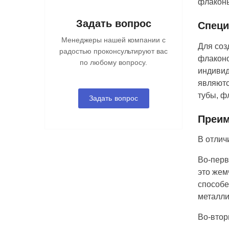
флаконы
Задать вопрос
Специ
Менеджеры нашей компании с
Для соз
радостью проконсультируют вас
флаконо
по любому вопросу.
индивид
являютс
тубы, ф
Задать вопрос
Преим
В отлич
Во-перв
это жем
способе
металли
Во-втор