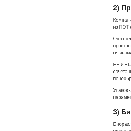
2) П
Компани
из ПЭТ 
Они пол
проигры
гигиени
PP и PE
сочетан
пенообр
Упаковк
парамет
3) Б
Биоразл