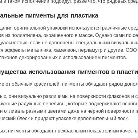
 в таком исполнении подойдут, разве что, что рядовых сред
альные пигменты для пластика
дания оригинальной упаковки используются различные средс
в из полиэтилена, окрашенного в массе. Однако сами по 
уальностью, если не дополнены специальными визуальны
я эффекты металлика, хамелеон, перламутр и другие. ООО
лаконов декорированных с использованием пигментов.
ущества использования пигментов в пласти
ие от обычных красителей, пигменты обладают рядом допол
ых, они визуально различимы на поверхности флаконов и с
чужные радужные переливы, которые подчеркивают основн
н отливать разными цветами даже на черной поверхности 
ческий блеск и придают упаковке дополнительный лоск.
ых, пигменты обладают прекрасными показателями качества