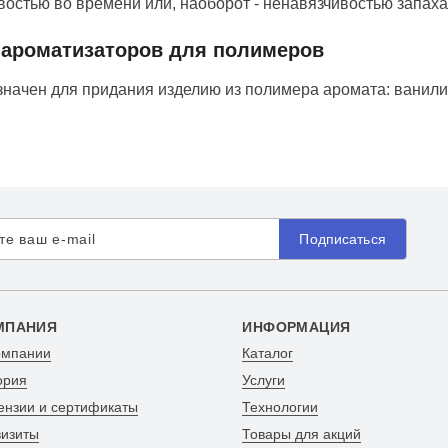
востью во времени или, наоборот - ненавязчивостью запаха
ароматизаторов для полимеров
начен для придания изделию из полимера аромата: ванили, 
Подписаться
МПАНИЯ
ИНФОРМАЦИЯ
омпании
Каталог
ория
Услуги
ензии и сертификаты
Технологии
визиты
Товары для акций