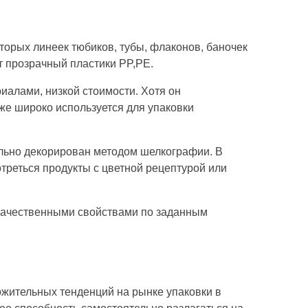
орых линеек тюбиков, тубы, флаконов, баночек
т прозрачный пластики PP,PE.
риалами, низкой стоимости. Хотя он
же широко используется для упаковки
ельно декорирован методом шелкографии. В
отреться продукты с цветной рецептурой или
окачественными свойствами по заданным
ожительных тенденций на рынке упаковки в