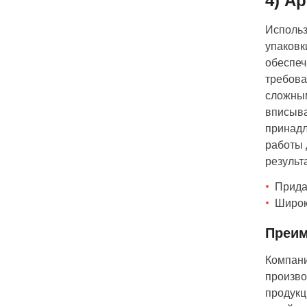
4) А
Использ
упаковк
обеспеч
требова
сложным
вписыва
принадл
работы 
результа
Прида
Широка
Преим
Компани
произво
продукц