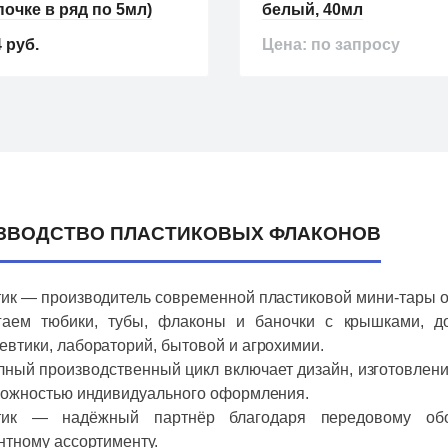
почке в ряд по 5мл)
белый, 40мл
 руб.
Цена: по запросу
даж
Хит продаж
ЗВОДСТВО ПЛАСТИКОВЫХ ФЛАКОНОВ
ик — производитель современной пластиковой мини‑тары от
гаем тюбики, тубы, флаконы и баночки с крышками, д
втики, лабораторий, бытовой и агрохимии.
ны
Баночки
ный производственный цикл включает дизайн, изготовлени
он-капельница,
Пластиковая баночка, 
можностью индивидуального оформления.
й, 20мл
тик — надёжный партнёр благодаря передовому обо
нтному ассортименту.