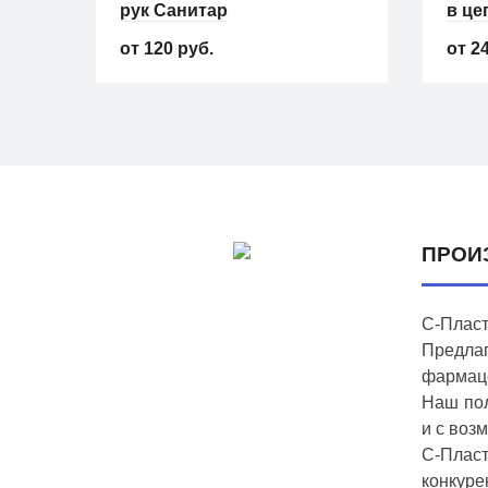
 5
рук Санитар
в це
120 руб.
24
Новинка
Хит про
Хит продаж
ПРОИ
С‑Пласт
Предла
фармаце
Антисептические гели
Флако
Наш пол
ук
Антисептический Гель для
Флак
и с воз
рук Санитар
белы
С‑Плас
конкуре