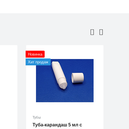
Новинка
Новинка
Хит продаж
Хит про
Тубы
Тубы
Туба-карандаш 5 мл с
Туба