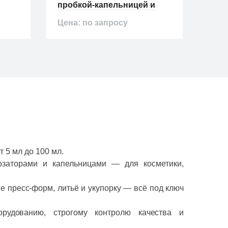
пробкой-капельницей и
про
крышкой
кры
Цена: по запросу
Цена
Новинка
Хит про
Хит продаж
 5 мл до 100 мл.
озаторами и капельницами — для косметики,
Флаконы
Баноч
е пресс‑форм, литьё и укупорку — всё под ключ
15мл
Флакон-капельница,
Пла
белый, 40мл
банк
рудованию, строгому контролю качества и