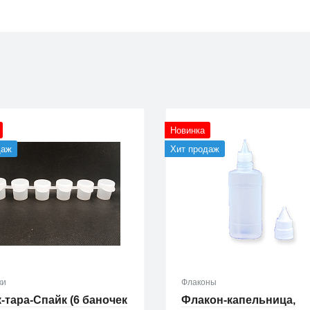
Новинка
даж
Хит продаж
ки
Флаконы
-тара-Спайк (6 баночек
Флакон-капельница,