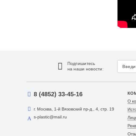
Подпишитесь
на наши новости:
8 (4852) 33-45-16
КО
О к
г. Москва, 1-й Вязовский пр-д., 4, стр. 19
Ист
s-plastic@mail.ru
Лиц
Рек
Отз