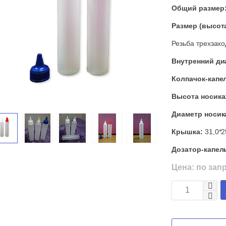
Общий размер
Размер (высота
Резьба трехзахо
Внутренний ди
Колпачок-капе
Высота носика
Диаметр носик
Крышка:
31,0*2
Дозатор-капел
Цена: по зап