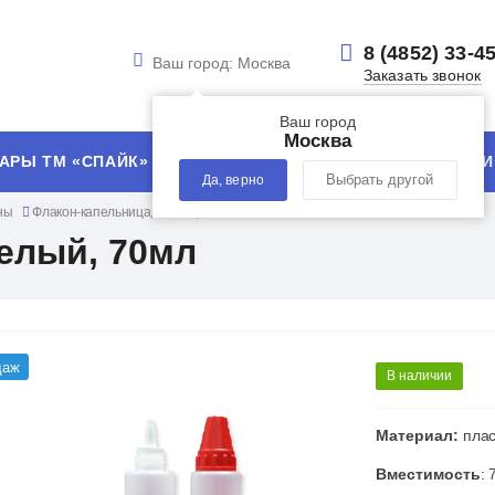
8 (4852) 33-4
Ваш город:
Москва
Заказать звонок
Ваш город
Москва
АРЫ ТМ «СПАЙК»
УСЛУГИ
ТЕХНОЛОГИИ
Да, верно
Выбрать другой
ны
Флакон-капельница, белый, 70мл
елый, 70мл
даж
В наличии
Материал:
плас
Вместимость
: 