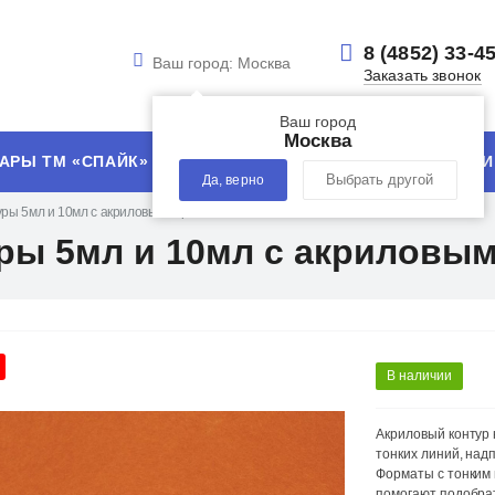
8 (4852) 33-4
Ваш город:
Москва
Заказать звонок
Ваш город
Москва
АРЫ ТМ «СПАЙК»
УСЛУГИ
ТЕХНОЛОГИИ
Да, верно
Выбрать другой
ры 5мл и 10мл с акриловыми красками
ры 5мл и 10мл с акриловым
В наличии
Акриловый контур 
тонких линий, над
Форматы с тонким 
помогают подобра