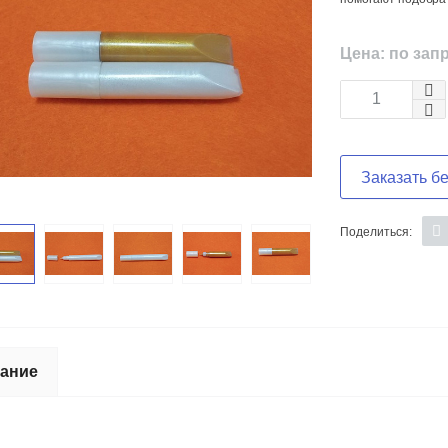
Цена: по зап
Заказать б
Поделиться:
ание