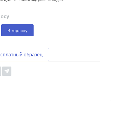
росу
В корзину
есплатный образец