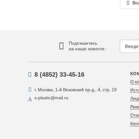
Воз
Подпишитесь
на наши новости:
8 (4852) 33-45-16
КО
О к
г. Москва, 1-й Вязовский пр-д., 4, стр. 19
Ист
s-plastic@mail.ru
Лиц
Рек
Отз
Кон