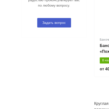
радостью проконсультируют вас
по любому вопросу.
Задать вопрос
Баноч
Бано
«По
мл
В на
40
Круглая