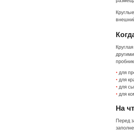
размеща
Круглые
внешний
Когд
Круглая
другими
пробни
для п
для кр
для сы
для ко
На ч
Перед з
заполне