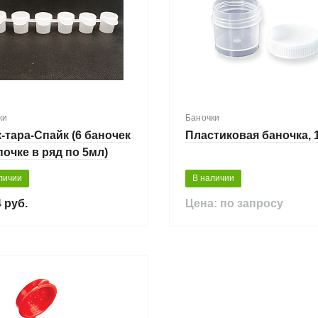
ки
Баночки
-тара-Спайк (6 баночек
Пластиковая баночка, 
почке в ряд по 5мл)
личии
В наличии
 руб.
Цена: по запросу