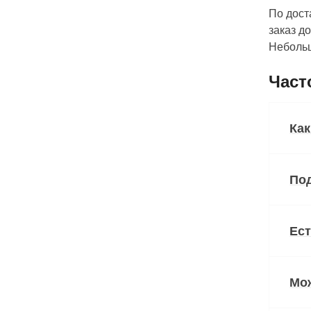
По дост
заказ д
Небольш
Част
Как
Под
Ест
Мож