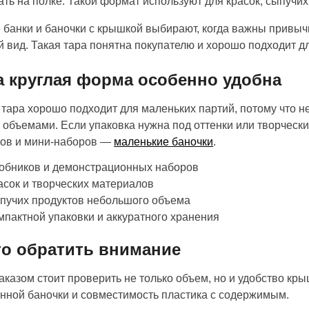
ть на полке. Такой формат используют для красок, сыпучих
 банки и баночки с крышкой выбирают, когда важны привыч
 вид. Такая тара понятна покупателю и хорошо подходит дл
а круглая форма особенно удобна
 тара хорошо подходит для маленьких партий, потому что не
 объемами. Если упаковка нужна под оттенки или творческ
ков и мини-наборов —
маленькие баночки
.
робников и демонстрационных наборов
асок и творческих материалов
пучих продуктов небольшого объема
мпактной упаковки и аккуратного хранения
то обратить внимание
аказом стоит проверить не только объем, но и удобство кры
нной баночки и совместимость пластика с содержимым.