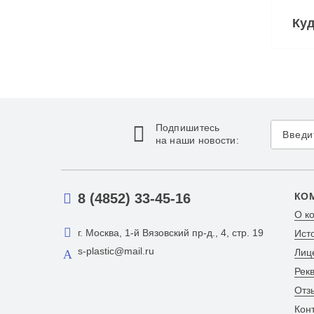
Куд
Подпишитесь
на наши новости:
8 (4852) 33-45-16
КО
О к
г. Москва, 1-й Вязовский пр-д., 4, стр. 19
Ист
s-plastic@mail.ru
Лиц
Рек
Отз
Кон