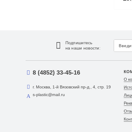
Подпишитесь
на наши новости:
8 (4852) 33-45-16
КО
О к
г. Москва, 1-й Вязовский пр-д., 4, стр. 19
Ист
s-plastic@mail.ru
Лиц
Рек
Отз
Кон