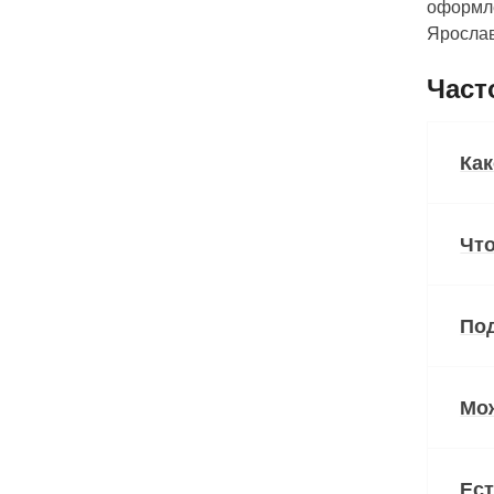
оформле
Ярослав
Част
Как
Что
Под
Мо
Ест