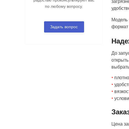
радостью проконсультируют вас
загрязн
по любому вопросу.
удобств
Модель 
формат 
Задать вопрос
Наде
До запу
открыть
выбрать
плотно
удобст
вязкос
услови
Зака
Цена за