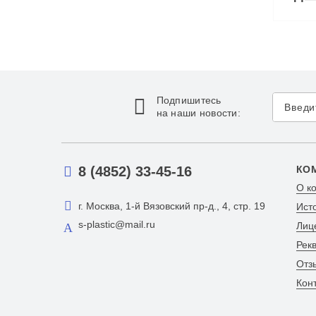
Подпишитесь
на наши новости:
8 (4852) 33-45-16
КО
О к
г. Москва, 1-й Вязовский пр-д., 4, стр. 19
Ист
s-plastic@mail.ru
Лиц
Рек
Отз
Кон