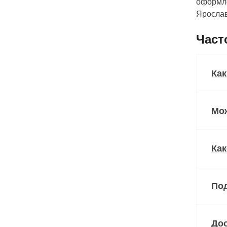
оформле
Ярослав
Част
Ка
Мо
Как
Под
Дос