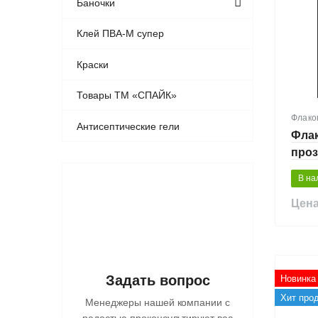
Баночки
Клей ПВА-М супер
Краски
Товары ТМ «СПАЙК»
Флако
Антисептические гели
Флак
про
В на
Цена
Задать вопрос
Новинка
Хит про
Менеджеры нашей компании с