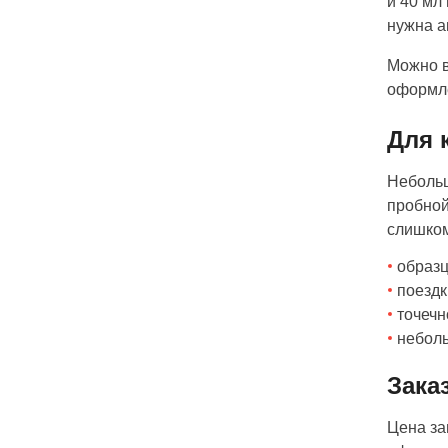
и 40 мл
нужна а
Можно в
оформле
Для 
Небольш
пробной
слишком
образ
поездк
точечн
неболь
Зака
Цена за