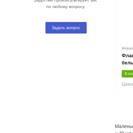
радостью проконсультируют вас
по любому вопросу.
Задать вопрос
Флако
Флак
белы
В на
Цена
Маленьк