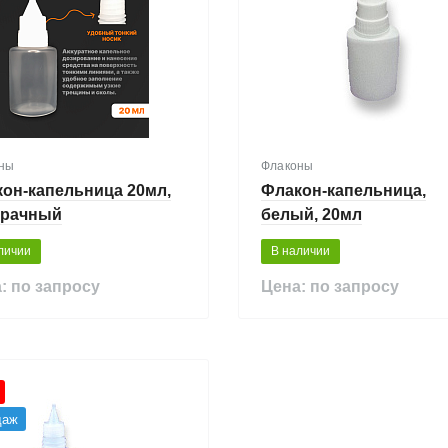
ны
Флаконы
он-капельница 20мл,
Флакон-капельница,
зрачный
белый, 20мл
личии
В наличии
: по запросу
Цена: по запросу
даж