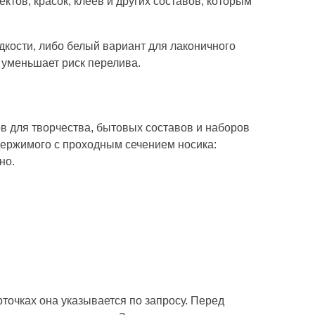
ктов, красок, клеев и других составов, которым
дкости, либо белый вариант для лаконичного
 уменьшает риск перелива.
в для творчества, бытовых составов и наборов
держимого с проходным сечением носика:
но.
рточках она указывается по запросу. Перед