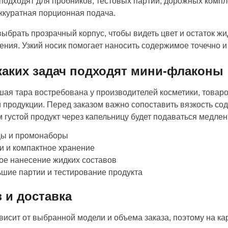
 подходят для пробников, тестовых партий, дорожных компле
ккуратная порционная подача.
ыбрать прозрачный корпус, чтобы видеть цвет и остаток жи
ния. Узкий носик помогает наносить содержимое точечно и
каких задач подходят мини-флаконы
ая тара востребована у производителей косметики, товаро
 продукции. Перед заказом важно сопоставить вязкость со
 густой продукт через капельницу будет подаваться медлен
цы и промонаборы
и и компактное хранение
ое нанесение жидких составов
шие партии и тестирование продукта
з и доставка
висит от выбранной модели и объема заказа, поэтому на ка